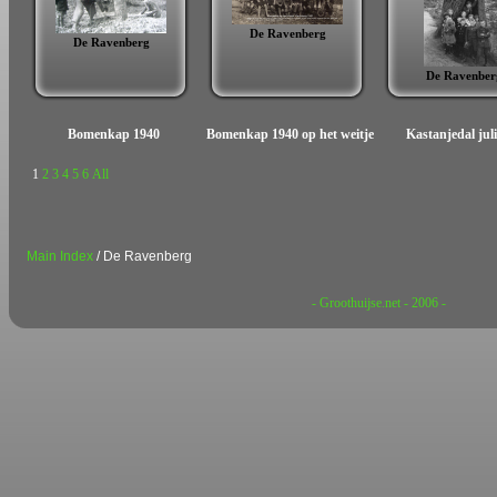
De Ravenberg
De Ravenberg
De Ravenber
Bomenkap 1940
Bomenkap 1940 op het weitje
Kastanjedal jul
1
2
3
4
5
6
All
Main Index
/ De Ravenberg
- Groothuijse.net - 2006 -