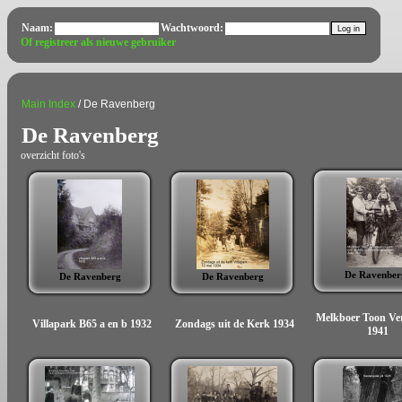
Naam:
Wachtwoord:
Of registreer als nieuwe gebruiker
Main Index
/ De Ravenberg
De Ravenberg
overzicht foto's
De Ravenber
De Ravenberg
De Ravenberg
Melkboer Toon Ve
Villapark B65 a en b 1932
Zondags uit de Kerk 1934
1941