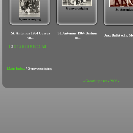
Gymvereniging
St. Antonius
Gymvereniging
St. Antonius 1964 Cursus
St. Antonius 1964 Bestuur
Jazz Ballet o.l.v. M
vo...
m...
1
2
3
4
5
6
7
8
9
10
11
All
Main Index
/ Gymvereniging
- Groothuijse.net - 2006 -