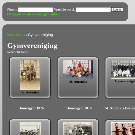
Naam:
Wachtwoord:
Of registreer als nieuwe gebruiker
Main Index
/ Gymvereniging
Gymvereniging
overzicht foto's
Gymverenigi
St. Antonius
St. Antonius
Damesgym 1976
Damesgym 2010
St. Antonius Bestuur