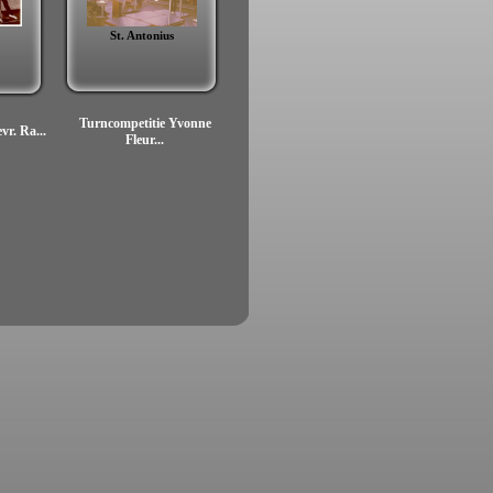
St. Antonius
Turncompetitie Yvonne
evr. Ra...
Fleur...