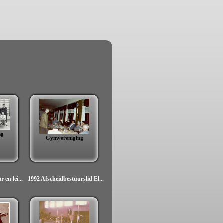
ng
Gymvereniging
 en lei...
1992 Afscheidbestuurslid El...