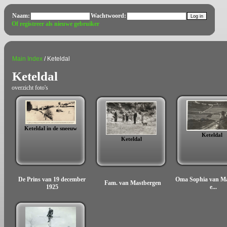
Naam:
Wachtwoord:
Of registreer als nieuwe gebruiker
Main Index
/ Keteldal
Keteldal
overzicht foto's
Keteldal in de sneeuw
Keteldal
Keteldal
De Prins van 19 december
Oma Sophia van Ma
Fam. van Mastbergen
1925
e...