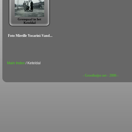
Grenspaal in het
Keteldal
Foto Mireille Yocarini-Vand...
Main Index
/ Keteldal
- Groothuijse.net - 2006 -