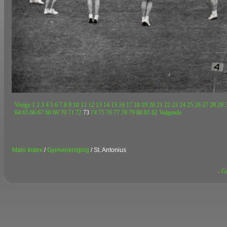
Vorige
1
2
3
4
5
6
7
8
9
10
11
12
13
14
15
16
17
18
19
20
21
22
23
24
25
26
27
28
29
64
65
66
67
68
69
70
71
72
73
74
75
76
77
78
79
80
81
82
Volgende
Main Index
/
Gymvereniging
/ St. Antonius
- G