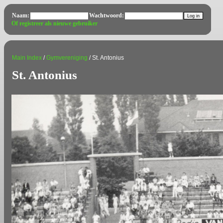
Naam:
Wachtwoord:
Of registreer als nieuwe gebruiker
Main Index
/
Gymvereniging
/ St. Antonius
St. Antonius