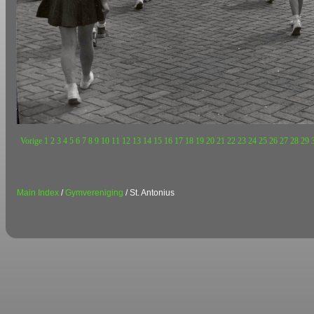
Vorige
1
2
3
4
5
6
7
8
9
10
11
12
13
14
15
16
17
18
19
20
21
22
23
24
25
26
27
28
29
Main Index
/
Gymvereniging
/ St. Antonius