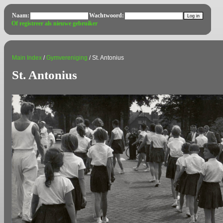
Naam:
Wachtwoord:
Of registreer als nieuwe gebruiker
Main Index
/
Gymvereniging
/ St. Antonius
St. Antonius