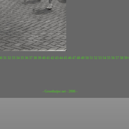
30
31
32
33
34
35
36
37
38
39
40
41
42
43
44
45
46
47
48
49
50
51
52
53
54
55
56
57
58
59
- Groothuijse.net - 2006 -