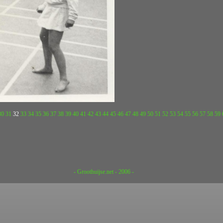
30
31
32
33
34
35
36
37
38
39
40
41
42
43
44
45
46
47
48
49
50
51
52
53
54
55
56
57
58
59
- Groothuijse.net - 2006 -