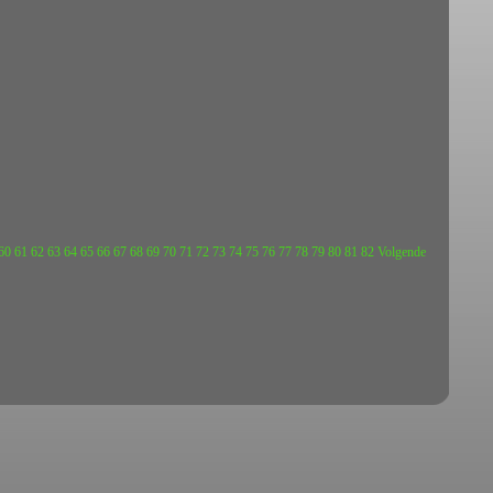
60
61
62
63
64
65
66
67
68
69
70
71
72
73
74
75
76
77
78
79
80
81
82
Volgende