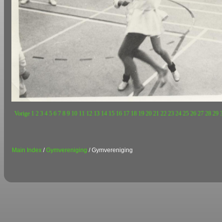
Vorige
1
2
3
4
5
6
7
8
9
10
11
12
13
14
15
16
17
18
19
20
21
22
23
24
25
26
27
28
29
Main Index
/
Gymvereniging
/ Gymvereniging