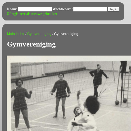
Naam:
Wachtwoord:
Of registreer als nieuwe gebruiker
Main Index
/
Gymvereniging
/ Gymvereniging
Gymvereniging