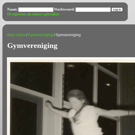
Naam:
Wachtwoord:
Of registreer als nieuwe gebruiker
Main Index
/
Gymvereniging
/ Gymvereniging
Gymvereniging