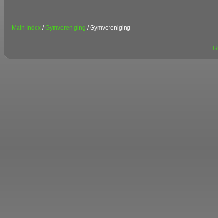
Main Index
/
Gymvereniging
/ Gymvereniging
- G