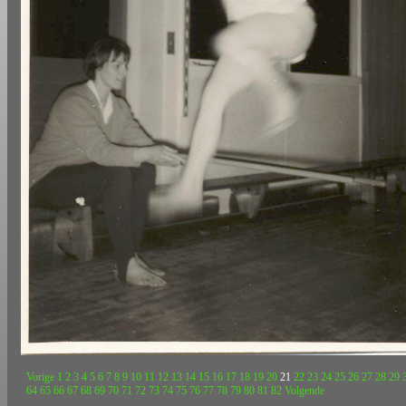
Vorige
1
2
3
4
5
6
7
8
9
10
11
12
13
14
15
16
17
18
19
20
21
22
23
24
25
26
27
28
29
64
65
66
67
68
69
70
71
72
73
74
75
76
77
78
79
80
81
82
Volgende