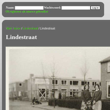
Naam:
Wachtwoord:
Of registreer als nieuwe gebruiker
Main Index
/
Lindestraat
/ Lindestraat
Lindestraat