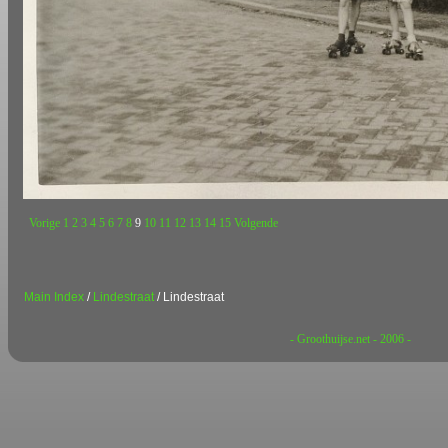
Vorige
1
2
3
4
5
6
7
8
9
10
11
12
13
14
15
Volgende
Main Index
/
Lindestraat
/ Lindestraat
- Groothuijse.net - 2006 -