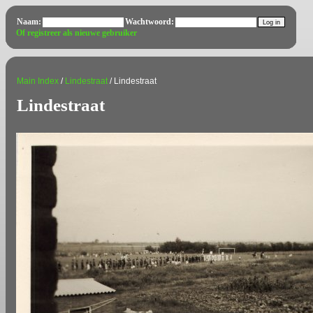
Naam:
Wachtwoord:
Of registreer als nieuwe gebruiker
Main Index
/
Lindestraat
/ Lindestraat
Lindestraat