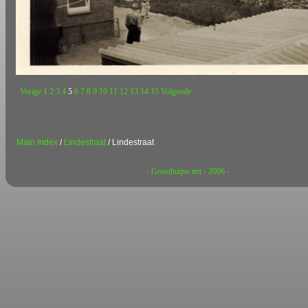
Vorige
1
2
3
4
5
6
7
8
9
10
11
12
13
14
15
Volgende
Main Index
/
Lindestraat
/ Lindestraat
- Groothuijse.net - 2006 -