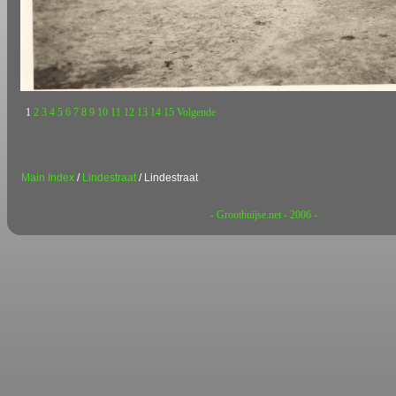
1
2
3
4
5
6
7
8
9
10
11
12
13
14
15
Volgende
Main Index
/
Lindestraat
/ Lindestraat
- Groothuijse.net - 2006 -