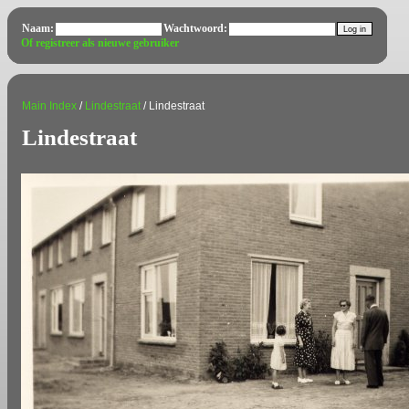
Naam:
Wachtwoord:
Of registreer als nieuwe gebruiker
Main Index
/
Lindestraat
/ Lindestraat
Lindestraat