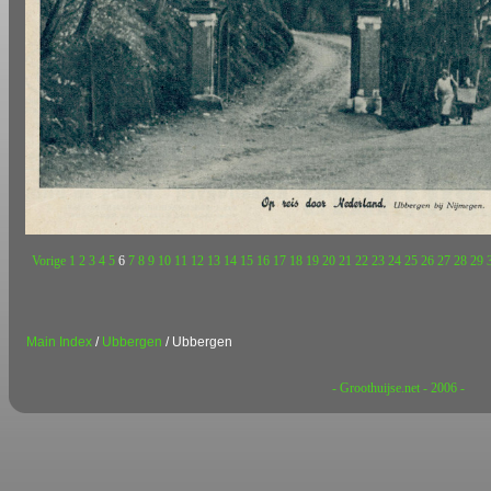
Vorige
1
2
3
4
5
6
7
8
9
10
11
12
13
14
15
16
17
18
19
20
21
22
23
24
25
26
27
28
29
Main Index
/
Ubbergen
/ Ubbergen
- Groothuijse.net - 2006 -