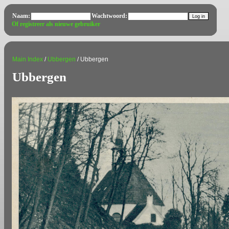
Naam:
Wachtwoord:
Of registreer als nieuwe gebruiker
Main Index
/
Ubbergen
/ Ubbergen
Ubbergen