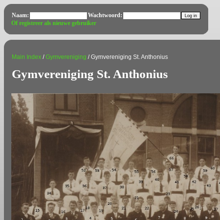
Naam:
Wachtwoord:
Of registreer als nieuwe gebruiker
Main Index
/
Gymvereniging
/ Gymvereniging St. Anthonius
Gymvereniging St. Anthonius