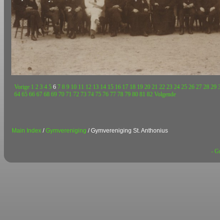
Vorige
1
2
3
4
5
6
7
8
9
10
11
12
13
14
15
16
17
18
19
20
21
22
23
24
25
26
27
28
29
64
65
66
67
68
69
70
71
72
73
74
75
76
77
78
79
80
81
82
Volgende
Main Index
/
Gymvereniging
/ Gymvereniging St. Anthonius
- G