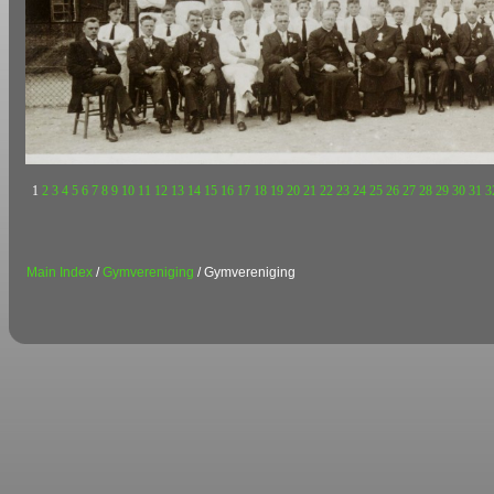
1
2
3
4
5
6
7
8
9
10
11
12
13
14
15
16
17
18
19
20
21
22
23
24
25
26
27
28
29
30
31
3
Main Index
/
Gymvereniging
/ Gymvereniging