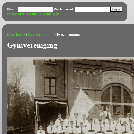
Naam:
Wachtwoord:
Of registreer als nieuwe gebruiker
Main Index
/
Gymvereniging
/ Gymvereniging
Gymvereniging