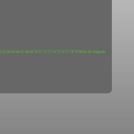
2
63
64
65
66
67
68
69
70
71
72
73
74
75
76
77
78
79
80
81
82
Volgende