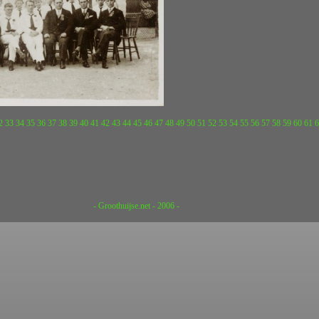
2
33
34
35
36
37
38
39
40
41
42
43
44
45
46
47
48
49
50
51
52
53
54
55
56
57
58
59
60
61
6
- Groothuijse.net - 2006 -