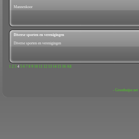
Mannenkoor
Diverse sporten en verenigingen
Diverse sporten en verenigingen
1
2
3
4
5
6
7
8
9
10
11
12
13
14
15
16
All
- Groothuijse.net 